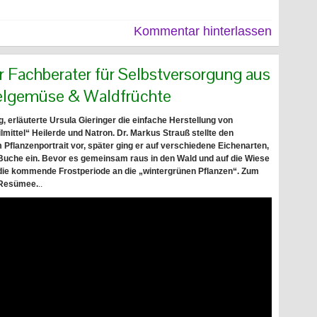
Kommentar hinterlassen
ter Fachberater für Selbstversorgung aus
zelgemüse & Waldfrüchte
, erläuterte Ursula Gieringer die einfache Herstellung von
lmittel“ Heilerde und Natron. Dr. Markus Strauß stellte den
Pflanzenportrait vor, später ging er auf verschiedene Eichenarten,
 Buche ein. Bevor es gemeinsam raus in den Wald und auf die Wiese
uf die kommende Frostperiode an die „wintergrünen Pflanzen“. Zum
 Resümee.
..