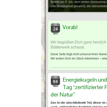
Bereits am 9. Juli, dem vierten Seminarta
oder Baumspinat genannt), die Gänsediste
JAN
Vorab!
24
2015
Wir begrüßen Dich ganz herzlich 
Blätterwerk schaust.
Diese Seite trägt nicht umsonst ihren Name
Wir wollen Dich ein Stück mitnehmen – wi
JAN
Energiekugeln und
04
Tag “zertifizierter
2014
der Natur”
Das ist der abschließende Teil, dieser i