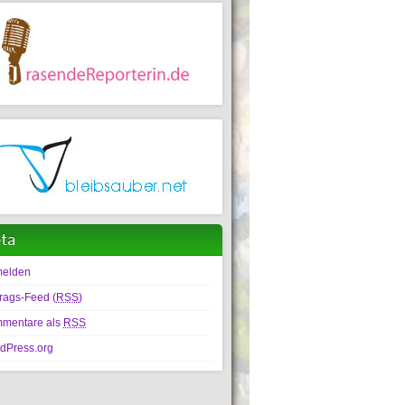
ta
elden
trags-Feed (
RSS
)
mentare als
RSS
dPress.org