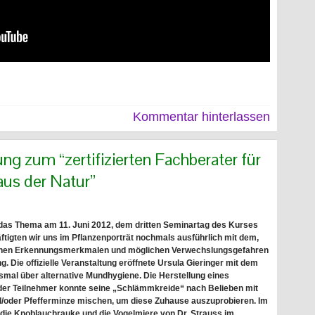
Kommentar hinterlassen
ng zum “zertifizierten Fachberater für
aus der Natur”
eß das Thema am 11. Juni 2012, dem dritten Seminartag des Kurses
ftigten wir uns im Pflanzenporträt nochmals ausführlich mit dem,
seinen Erkennungsmerkmalen und möglichen Verwechslungsgefahren
g. Die offizielle Veranstaltung eröffnete Ursula Gieringer mit dem
smal über alternative Mundhygiene. Die Herstellung eines
er Teilnehmer konnte seine „Schlämmkreide“ nach Belieben mit
nd/oder Pfefferminze mischen, um diese Zuhause auszuprobieren. Im
die Knoblauchrauke und die Vogelmiere von Dr. Strauss im