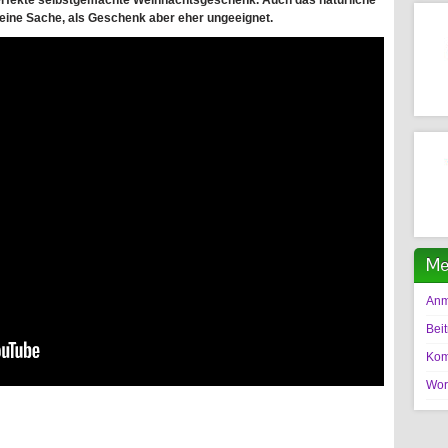
perfekte selbstgemachte Weihnachtsgeschenk. Auch das natürliche
feine Sache, als Geschenk aber eher ungeeignet.
Me
Anm
Bei
Kom
Wor