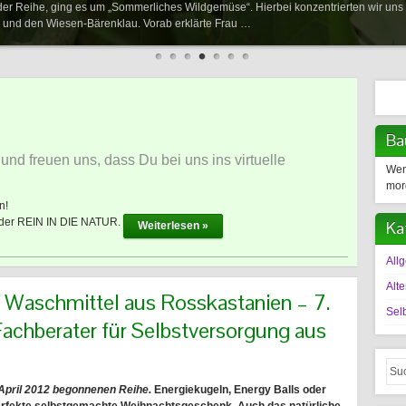
g der Reihe, ging es um „Sommerliches Wildgemüse“. Hierbei konzentrierten wir u
l und den Wiesen-Bärenklau. Vorab erklärte Frau …
Ba
und freuen uns, dass Du bei uns ins virtuelle
Wen
mor
n!
eder REIN IN DIE NATUR.
Ka
Weiterlesen »
All
Alte
 Waschmittel aus Rosskastanien – 7.
Sel
 Fachberater für Selbstversorgung aus
m April 2012 begonnenen Reihe.
Energiekugeln, Energy Balls oder