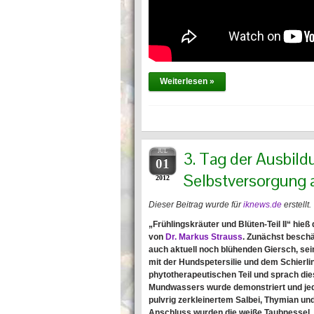
Weiterlesen »
JUL
3. Tag der Ausbildu
01
Selbstversorgung 
2012
Dieser Beitrag wurde für
iknews.de
erstellt.
„Frühlingskräuter und Blüten-Teil II“ hi
von
Dr. Markus Strauss
. Zunächst beschä
auch aktuell noch blühenden Giersch, 
mit der Hundspetersilie und dem Schierlin
phytotherapeutischen Teil und sprach die
Mundwassers wurde demonstriert und jed
pulvrig zerkleinertem Salbei, Thymian u
Anschluss wurden die weiße Taubnessel, 