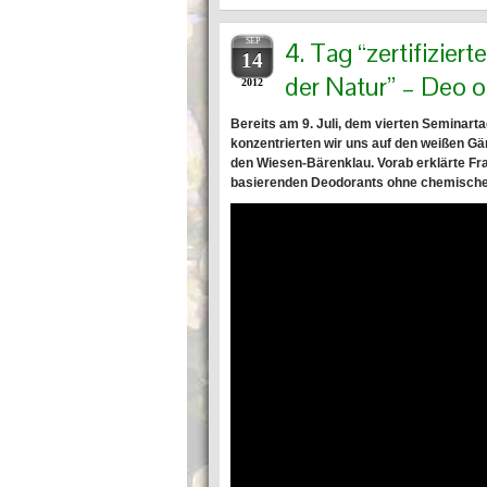
SEP
4. Tag “zertifizier
14
der Natur” – Deo 
2012
Bereits am 9. Juli, dem vierten Seminar
konzentrierten wir uns auf den weißen G
den Wiesen-Bärenklau. Vorab erklärte Fra
basierenden Deodorants ohne chemische 