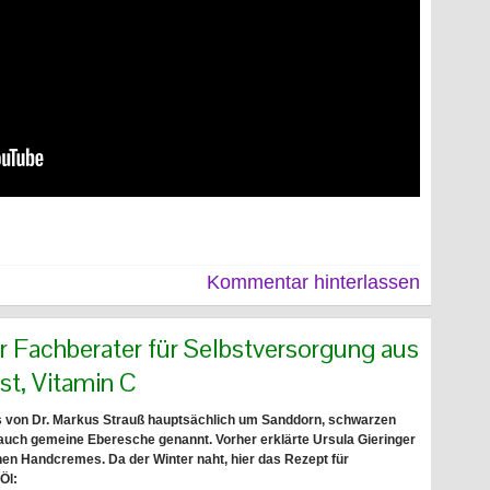
Kommentar hinterlassen
ter Fachberater für Selbstversorgung aus
st, Vitamin C
s von Dr. Markus Strauß hauptsächlich um Sanddorn, schwarzen
 auch gemeine Eberesche genannt. Vorher erklärte Ursula Gieringer
nen Handcremes. Da der Winter naht, hier das Rezept für
Öl: