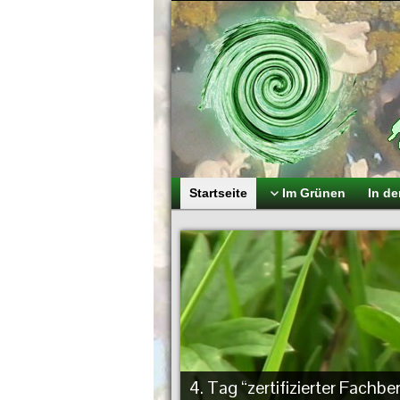
Startseite
Im Grünen
In d
4. Tag “zertifizierter Fachb