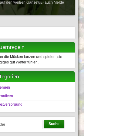
ns auf den weißen Gänsefuß (auch Melde
uernregeln
n die Mücken tanzen und spielen, sie
giges gut Wetter fühlen.
tegorien
gemein
rnativen
bstversorgung
Suche