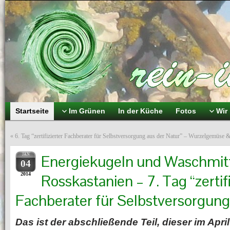
Startseite
Im Grünen
In der Küche
Fotos
Wir
«
6. Tag “zertifizierter Fachberater für Selbstversorgung aus der Natur” – Wurzelgemüse 
JAN
Energiekugeln und Waschmitt
04
2014
Rosskastanien – 7. Tag “zertifi
Fachberater für Selbstversorgung
Das ist der abschließende Teil, dieser im Ap