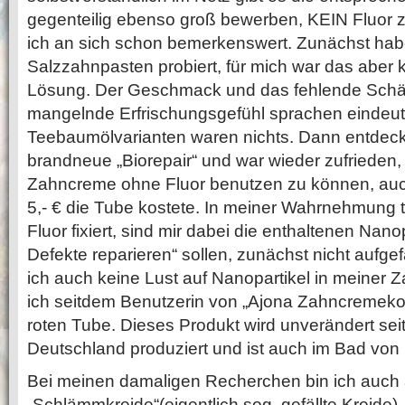
gegenteilig ebenso groß bewerben, KEIN Fluor z
ich an sich schon bemerkenswert. Zunächst habe
Salzzahnpasten probiert, für mich war das aber 
Lösung. Der Geschmack und das fehlende Sch
mangelnde Erfrischungsgefühl sprachen eindeut
Teebaumölvarianten waren nichts. Dann entdeck
brandneue „Biorepair“ und war wieder zufrieden
Zahncreme ohne Fluor benutzen zu können, au
5,- € die Tube kostete. In meiner Wahrnehmung t
Fluor fixiert, sind mir dabei die enthaltenen Nanop
Defekte reparieren“ sollen, zunächst nicht aufgefa
ich auch keine Lust auf Nanopartikel in meiner 
ich seitdem Benutzerin von „Ajona Zahncremekon
roten Tube. Dieses Produkt wird unverändert sei
Deutschland produziert und ist auch im Bad von 
Bei meinen damaligen Recherchen bin ich auch 
„Schlämmkreide“(eigentlich sog. gefällte Kreide)