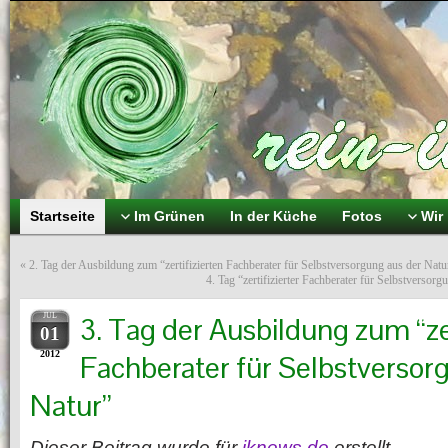
Startseite
Im Grünen
In der Küche
Fotos
Wir
«
2. Tag der Ausbildung zum “zertifizierten Fachberater für Selbstversorgung aus der Natu
4. Tag “zertifizierter Fachberater für Selbstversor
JUL
3. Tag der Ausbildung zum “zer
01
2012
Fachberater für Selbstversor
Natur”
Dieser Beitrag wurde für
iknews.de
erstellt.