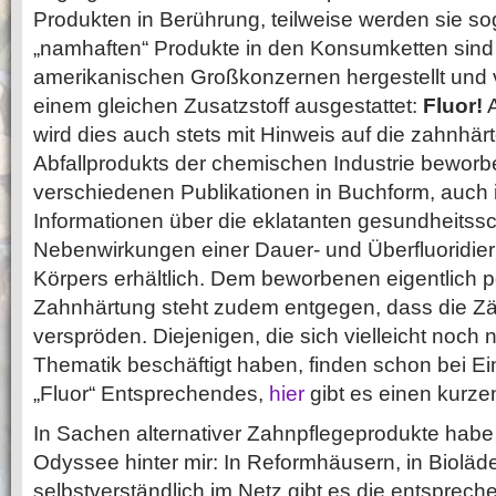
Produkten in Berührung, teilweise werden sie so
„namhaften“ Produkte in den Konsumketten sind
amerikanischen Großkonzernen hergestellt und v
einem gleichen Zusatzstoff ausgestattet:
Fluor!
A
wird dies auch stets mit Hinweis auf die zahnhä
Abfallprodukts der chemischen Industrie bewor
verschiedenen Publikationen in Buchform, auch i
Informationen über die eklatanten gesundheitss
Nebenwirkungen einer Dauer- und Überfluoridie
Körpers erhältlich. Dem beworbenen eigentlich po
Zahnhärtung steht zudem entgegen, dass die Zäh
verspröden. Diejenigen, die sich vielleicht noch n
Thematik beschäftigt haben, finden schon bei 
„Fluor“ Entsprechendes,
hier
gibt es einen kurze
In Sachen alternativer Zahnpflegeprodukte habe i
Odyssee hinter mir: In Reformhäusern, in Bioläd
selbstverständlich im Netz gibt es die entsprech