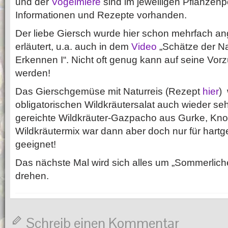
und der
Vogelmiere
sind im jeweiligen Pflanzenp
Informationen und Rezepte vorhanden.
Der liebe Giersch wurde hier schon mehrfach a
erläutert, u.a. auch in dem
Video
„Schätze der N
Erkennen I“. Nicht oft genug kann auf seine Vo
werden!
Das Gierschgemüse mit Naturreis (Rezept
hier
)
obligatorischen Wildkräutersalat auch wieder seh
gereichte Wildkräuter-Gazpacho aus Gurke, Kn
Wildkräutermix war dann aber doch nur für hart
geeignet!
Das nächste Mal wird sich alles um „Sommerlic
drehen.
Schreib einen Kommentar